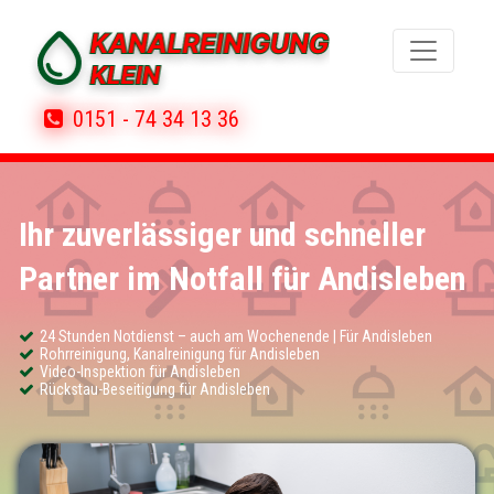
0151 - 74 34 13 36
Ihr zuverlässiger und schneller
Partner im Notfall für Andisleben
24 Stunden Notdienst – auch am Wochenende | Für Andisleben
Rohrreinigung, Kanalreinigung für Andisleben
Video-Inspektion für Andisleben
Rückstau-Beseitigung für Andisleben