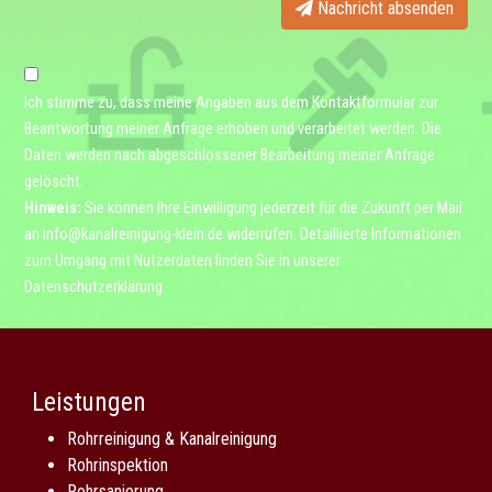
Nachricht absenden
Ich stimme zu, dass meine Angaben aus dem Kontaktformular zur
Beantwortung meiner Anfrage erhoben und verarbeitet werden. Die
Daten werden nach abgeschlossener Bearbeitung meiner Anfrage
gelöscht.
Hinweis:
Sie können Ihre Einwilligung jederzeit für die Zukunft per Mail
an
info@kanalreinigung-klein.de
widerrufen. Detaillierte Informationen
zum Umgang mit Nutzerdaten finden Sie in unserer
Datenschutzerklärung
.
Leistungen
Rohrreinigung & Kanalreinigung
Rohrinspektion
Rohrsanierung