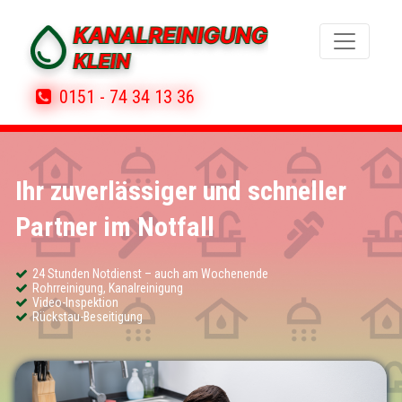
0151 - 74 34 13 36
Ihr zuverlässiger und schneller
Partner im Notfall
24 Stunden Notdienst – auch am Wochenende
Rohrreinigung, Kanalreinigung
Video-Inspektion
Rückstau-Beseitigung