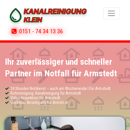
0151 - 74 34 13 36
Ihr zuverlässiger und schneller
Partner im Notfall für Armstedt
24 Stunden Notdienst – auch am Wochenende | Für Armstedt
Rohrreinigung, Kanalreinigung für Armstedt
Video-Inspektion für Armstedt
Rückstau-Beseitigung für Armstedt