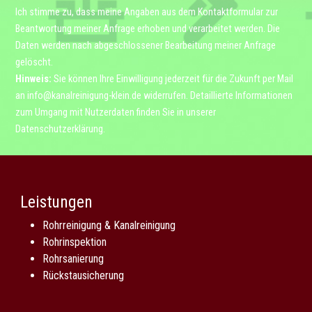
Ich stimme zu, dass meine Angaben aus dem Kontaktformular zur
Beantwortung meiner Anfrage erhoben und verarbeitet werden. Die
Daten werden nach abgeschlossener Bearbeitung meiner Anfrage
gelöscht.
Hinweis:
Sie können Ihre Einwilligung jederzeit für die Zukunft per Mail
an
info@kanalreinigung-klein.de
widerrufen. Detaillierte Informationen
zum Umgang mit Nutzerdaten finden Sie in unserer
Datenschutzerklärung
.
Leistungen
Rohrreinigung & Kanalreinigung
Rohrinspektion
Rohrsanierung
Rückstausicherung