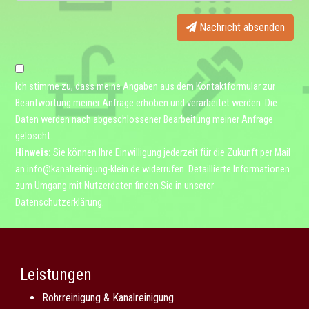
Nachricht absenden
Ich stimme zu, dass meine Angaben aus dem Kontaktformular zur
Beantwortung meiner Anfrage erhoben und verarbeitet werden. Die
Daten werden nach abgeschlossener Bearbeitung meiner Anfrage
gelöscht.
Hinweis:
Sie können Ihre Einwilligung jederzeit für die Zukunft per Mail
an
info@kanalreinigung-klein.de
widerrufen. Detaillierte Informationen
zum Umgang mit Nutzerdaten finden Sie in unserer
Datenschutzerklärung
.
Leistungen
Rohrreinigung & Kanalreinigung