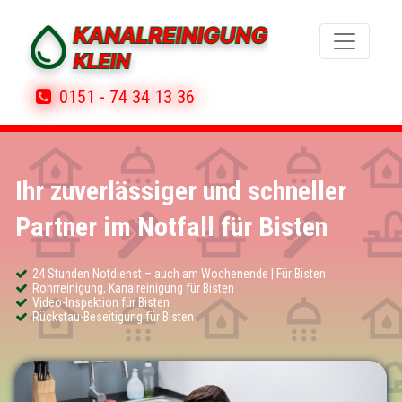
0151 - 74 34 13 36
Ihr zuverlässiger und schneller
Partner im Notfall für Bisten
24 Stunden Notdienst – auch am Wochenende | Für Bisten
Rohrreinigung, Kanalreinigung für Bisten
Video-Inspektion für Bisten
Rückstau-Beseitigung für Bisten