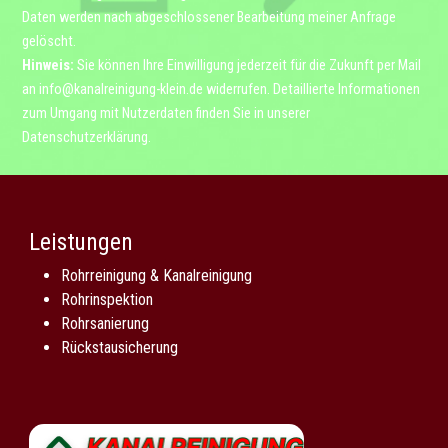
Daten werden nach abgeschlossener Bearbeitung meiner Anfrage
gelöscht.
Hinweis:
Sie können Ihre Einwilligung jederzeit für die Zukunft per Mail
an
info@kanalreinigung-klein.de
widerrufen. Detaillierte Informationen
zum Umgang mit Nutzerdaten finden Sie in unserer
Datenschutzerklärung
.
Leistungen
Rohrreinigung & Kanalreinigung
Rohrinspektion
Rohrsanierung
Rückstausicherung