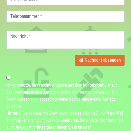
Nachricht absenden
Ich stimme zu, dass meine Angaben aus dem Kontaktformular zur
Beantwortung meiner Anfrage erhoben und verarbeitet werden. Die
Daten werden nach abgeschlossener Bearbeitung meiner Anfrage
gelöscht.
Hinweis:
Sie können Ihre Einwilligung jederzeit für die Zukunft per Mail
an
info@kanalreinigung-klein.de
widerrufen. Detaillierte Informationen
zum Umgang mit Nutzerdaten finden Sie in unserer