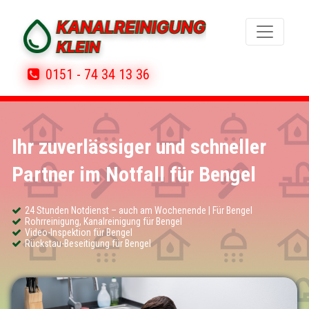
0151 - 74 34 13 36
Ihr zuverlässiger und schneller
Partner im Notfall für Bengel
24 Stunden Notdienst – auch am Wochenende | Für Bengel
Rohrreinigung, Kanalreinigung für Bengel
Video-Inspektion für Bengel
Rückstau-Beseitigung für Bengel