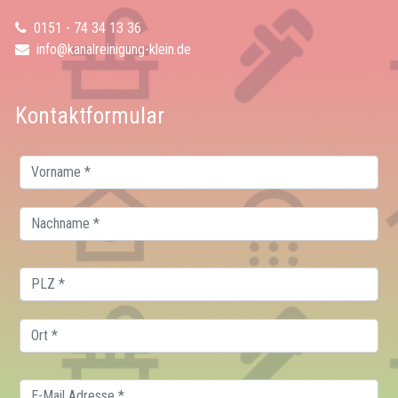
0151 - 74 34 13 36
info@kanalreinigung-klein.de
Kontaktformular