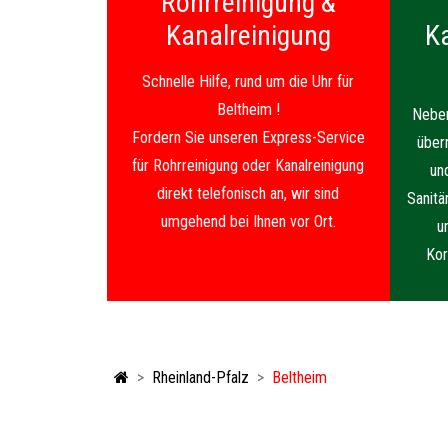
Rohrreinigung &
Kanalreinigung
K
Schnelle Hilfe, rund um die Uhr für
Beltheim !
Neben
Fordern Sie unseren Express-Service
über
für Rohrreinigung oder Kanalreinigung
un
direkt telefonisch an, wir sind
Sanitä
umgehend bei Ihnen vor Ort.
u
Kor
Rheinland-Pfalz
Beltheim