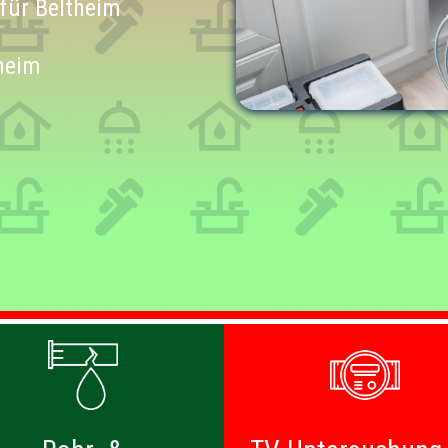
 für Beltheim
heim