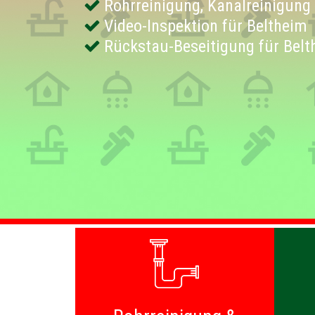
Rohrreinigung, Kanalreinigung
Video-Inspektion für Beltheim
Rückstau-Beseitigung für Belt