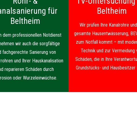
Rohr- &
TV-Untersuchung 
analsanierung für
Beltheim
Beltheim
Wir prüfen Ihre Kanalrohre und
gesamte Hausentwässerung, BE
 dem professionellen Notdienst
zum Notfall kommt – mit moder
nehmen wir auch die sorgfältige
Technik und zur Vermeidung 
d fachgerechte Sanierung von
Schäden, die in Ihre Verantwortu
rrohren und Ihrer Hauskanalisation
Grundstücks- und Hausbesitzer f
nd reparieren Schäden durch
rosion oder Wurzeleinwüchse.