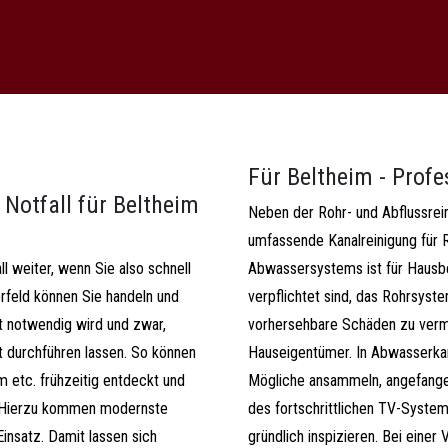
t
Für Beltheim - Profe
Notfall für Beltheim
Neben der Rohr- und Abflussrei
umfassende Kanalreinigung für R
l weiter, wenn Sie also schnell
Abwassersystems ist für Hausbe
rfeld können Sie handeln und
verpflichtet sind, das Rohrsyst
st notwendig wird und zwar,
vorhersehbare Schäden zu vermei
t durchführen lassen. So können
Hauseigentümer. In Abwasserkan
 etc. frühzeitig entdeckt und
Mögliche ansammeln, angefangen 
 Hierzu kommen modernste
des fortschrittlichen TV-System
insatz. Damit lassen sich
gründlich inspizieren. Bei eine