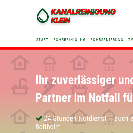
START
ROHRREINIGUNG
ROHRSANIERUNG
T
Ihr zuverlässiger un
Partner im Notfall f
24 Stunden Notdienst – auch 
Beltheim