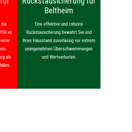
für
Rückstausicherung für
Beltheim
 die
Eine effektive und robuste
VOR es
Rückstausicherung bewahrt Sie und
nster
Ihren Hausstand zuverlässig vor extrem
von
unangenehmen Überschwemmungen
ng als
und Wertverlusten.
allen.