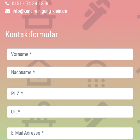
0151 - 74 34 13 36
info@kanalreinigung-klein.de
Kontaktformular