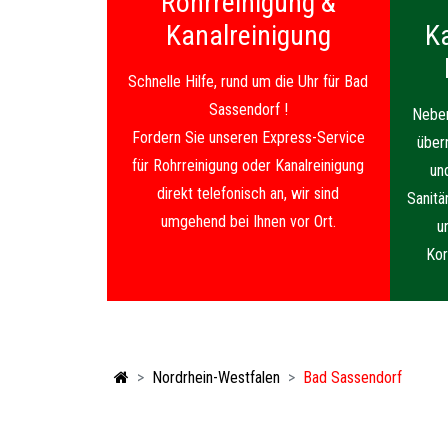
Rohrreinigung &
Kanalreinigung
K
Schnelle Hilfe, rund um die Uhr für Bad
Sassendorf !
Neben
Fordern Sie unseren Express-Service
über
für Rohrreinigung oder Kanalreinigung
un
direkt telefonisch an, wir sind
Sanitä
umgehend bei Ihnen vor Ort.
u
Kor
Nordrhein-Westfalen
Bad Sassendorf