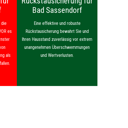
für
Rückstausicherung für
f
Bad Sassendorf
 die
Eine effektive und robuste
VOR es
Rückstausicherung bewahrt Sie und
nster
Ihren Hausstand zuverlässig vor extrem
von
unangenehmen Überschwemmungen
ng als
und Wertverlusten.
allen.