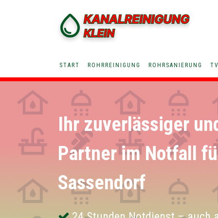
START
ROHRREINIGUNG
ROHRSANIERUNG
T
Ihr zuverlässiger un
Partner im Notfall f
Sassendorf
24 Stunden Notdienst – auch 