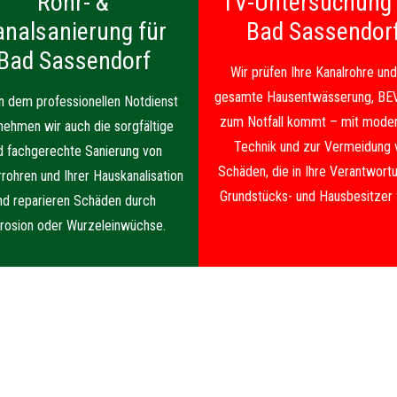
Rohr- &
TV-Untersuchung 
analsanierung für
Bad Sassendor
Bad Sassendorf
Wir prüfen Ihre Kanalrohre und
gesamte Hausentwässerung, BE
 dem professionellen Notdienst
zum Notfall kommt – mit moder
nehmen wir auch die sorgfältige
Technik und zur Vermeidung 
d fachgerechte Sanierung von
Schäden, die in Ihre Verantwortu
rrohren und Ihrer Hauskanalisation
Grundstücks- und Hausbesitzer f
nd reparieren Schäden durch
rosion oder Wurzeleinwüchse.