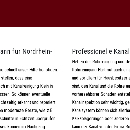
ann für Nordrhein-
Professionelle Kana
Neben der Rohrreinigung und de
Sie schnell unser Hilfe benötigen.
Rohrreinigung Hartmut auch eine
stellen, dass eine
und vor allem für Hausbesitzer e
ch mit Kanalreinigung Klein in
sind, den Kanal und die Rohre a
assen. So können eventuelle
vorhersehbarer Schaden entsteht
htzeitig erkannt und repariert
Kanalinspektion sehr wichtig, ge
den modernste Geräte, wie z.B.
Kanalsystem können sich allerh
schnitte in Echtzeit überprüfen
Kalkablagerungen oder anderen
ieses können im Nachgang
kann der Kanal von der Firma R