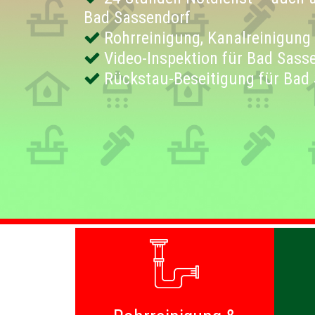
Bad Sassendorf
Rohrreinigung, Kanalreinigung
Video-Inspektion für Bad Sass
Rückstau-Beseitigung für Bad