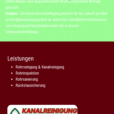
Daten werden nach abgeschlossener Bearbeitung meiner Anfrage
gelöscht.
Hinweis:
Sie können Ihre Einwilligung jederzeit für die Zukunft per Mail
an
info@kanalreinigung-klein.de
widerrufen. Detaillierte Informationen
zum Umgang mit Nutzerdaten finden Sie in unserer
Datenschutzerklärung
.
Leistungen
Rohrreinigung & Kanalreinigung
Rohrinspektion
Rohrsanierung
Rückstausicherung