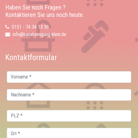
Haben Sie noch Fragen ?
Kontaktieren Sie uns noch heute.
0151 - 74 34 13 36
info@kanalreinigung-klein.de
Kontaktformular