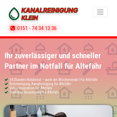
0151 - 74 34 13 36
Ihr zuverlässiger und schneller
Partner im Notfall für Altefähr
24 Stunden Notdienst – auch am Wochenende | Für Altefähr
Rohrreinigung, Kanalreinigung für Altefähr
Video-Inspektion für Altefähr
Rückstau-Beseitigung für Altefähr