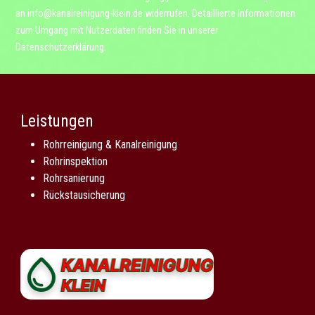
an
info@kanalreinigung-klein.de
widerrufen. Detaillierte Informationen
zum Umgang mit Nutzerdaten finden Sie in unserer
Datenschutzerklärung
.
Leistungen
Rohrreinigung & Kanalreinigung
Rohrinspektion
Rohrsanierung
Rückstausicherung