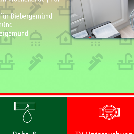
 für Biebergemünd
emünd
bergemünd