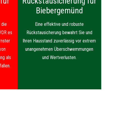
für
Rückstausicherung für
Biebergemünd
 die
Eine effektive und robuste
VOR es
Rückstausicherung bewahrt Sie und
nster
Ihren Hausstand zuverlässig vor extrem
von
unangenehmen Überschwemmungen
ng als
und Wertverlusten.
allen.