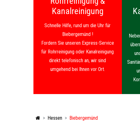
Rohrreinigung &
Kanalreinigung
K
Schnelle Hilfe, rund um die Uhr für
Biebergemünd !
Neben
Fordern Sie unseren Express-Service
über
für Rohrreinigung oder Kanalreinigung
un
direkt telefonisch an, wir sind
Sanitä
umgehend bei Ihnen vor Ort.
u
Kor
Hessen
Biebergemünd