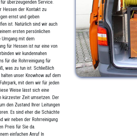
n für überzeugenden Service.
ür Hessen der Kontakt zu
agen ernst und geben
en ist. Natürlich sind wir auch
 einem ersten persönlichen
me Umgang mit dem
ng für Hessen ist nur eine von
erbinden wir kundennahen
ns für die Rohrreinigung für
 was zu tun ist. Schließlich
d halten unser Knowhow auf dem
Fuhrpark, mit dem wir für jeden
diese Weise lässt sich eine
n kürzester Zeit umsetzen. Der
 um den Zustand Ihrer Leitungen
ieren. Es sind eher die Schächte
nd wir neben der Rohrreinigung
 Preis für Sie da.
einem einfachen Anruf In