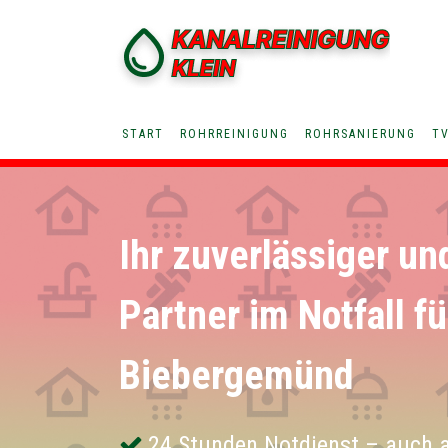
START
ROHRREINIGUNG
ROHRSANIERUNG
T
Ihr zuverlässiger un
Partner im Notfall fü
Biebergemünd
24 Stunden Notdienst – auch 