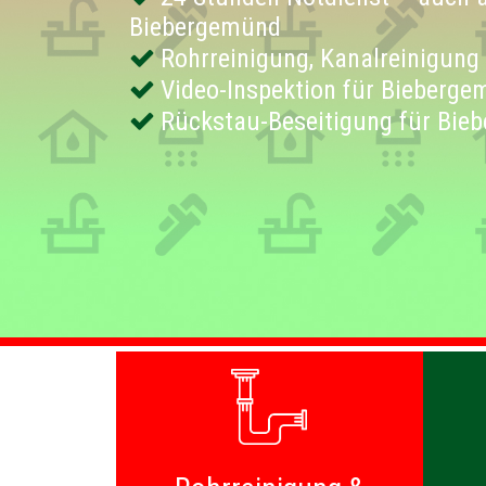
Biebergemünd
Rohrreinigung, Kanalreinigung
Video-Inspektion für Bieberg
Rückstau-Beseitigung für Bie