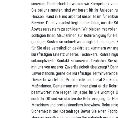
unserem Fachbetrieb beweisen wir Kompetenz von d
Sie bei uns anrufen, sind wir bereit für Ihr Anliegen 
Hessen. Hand in Hand arbeitet unser Team für reibu
Service. Doch zunächst liegt es bei Ihnen, uns die Sit
Abwassersystem zu schildern. Wir bleiben mit volle
schlagen Ihnen Maßnahmen zur Rohrreinigung für Hes
geringen Kosten so schnell wie möglich beseitigen.
für Sie alles verständlich geklärt ist, kümmern wir 
kurzfristigen Einsatz unseres Technikers. Rohrreinig
unkomplizierte Kontakt zu unserem Techniker Sie si
mit uns von unserer Zuverlässigkeit überzeugt? Dan
Einverständnis gerne die kurzfristige Terminvereinb
Dieser bewertet die Problematik und berät Sie komp
Maßnahmen. Gemeinsam mit Ihnen plant er die Rohrr
beantwortet Ihre Fragen. Ist jedes für Sie wichtige D
noch Ihr OK und wir starten die Rohrreinigung für He
Maschinen und professionellem Knowhow. Rohrreinig
Sicherheit in der Kostenfrage Bevor Sie einen Fachbe
Hessen beauftragen, möchten Sie natürlich wissen, 