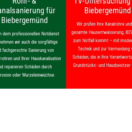
Rohr- &
TV-Untersuchung 
analsanierung für
Biebergemünd
Biebergemünd
Wir prüfen Ihre Kanalrohre und
gesamte Hausentwässerung, BE
 dem professionellen Notdienst
zum Notfall kommt – mit moder
nehmen wir auch die sorgfältige
Technik und zur Vermeidung 
d fachgerechte Sanierung von
Schäden, die in Ihre Verantwortu
rrohren und Ihrer Hauskanalisation
Grundstücks- und Hausbesitzer f
nd reparieren Schäden durch
rosion oder Wurzeleinwüchse.