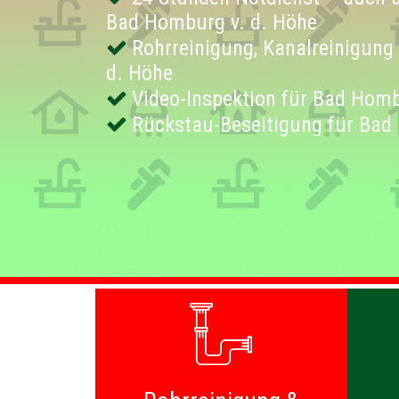
Bad Homburg v. d. Höhe
Rohrreinigung, Kanalreinigung
d. Höhe
Video-Inspektion für Bad Homb
Rückstau-Beseitigung für Bad