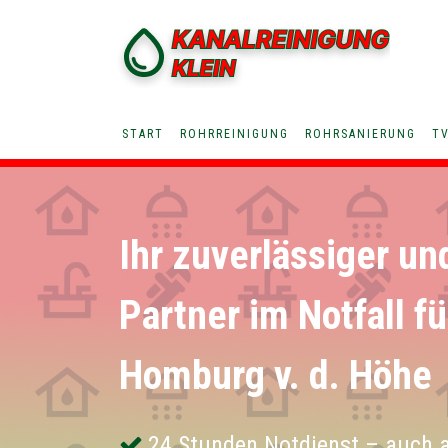
START
ROHRREINIGUNG
ROHRSANIERUNG
T
Ihr zuverlässiger un
Partner im Notfall f
Homburg v. d. Höhe
24 Stunden Notdienst – auch 