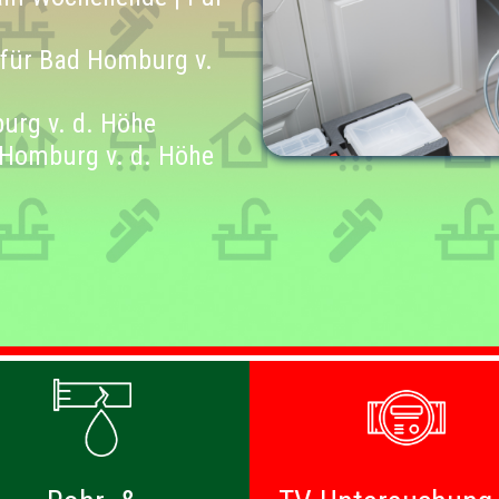
 für Bad Homburg v.
urg v. d. Höhe
 Homburg v. d. Höhe