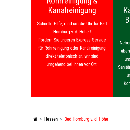
Rohrreinigung &
Kanalreinigung
K
B
Schnelle Hilfe, rund um die Uhr für Bad
Homburg v. d. Höhe !
Fordern Sie unseren Express-Service
Neben
für Rohrreinigung oder Kanalreinigung
über
direkt telefonisch an, wir sind
un
umgehend bei Ihnen vor Ort.
Sanitä
u
Kor
Hessen
Bad Homburg v. d. Höhe