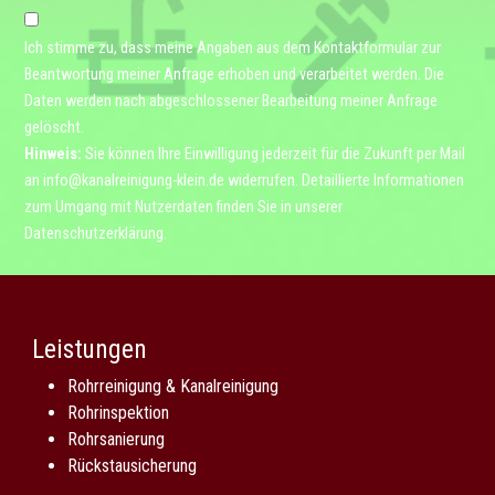
Ich stimme zu, dass meine Angaben aus dem Kontaktformular zur
Beantwortung meiner Anfrage erhoben und verarbeitet werden. Die
Daten werden nach abgeschlossener Bearbeitung meiner Anfrage
gelöscht.
Hinweis:
Sie können Ihre Einwilligung jederzeit für die Zukunft per Mail
an
info@kanalreinigung-klein.de
widerrufen. Detaillierte Informationen
zum Umgang mit Nutzerdaten finden Sie in unserer
Datenschutzerklärung
.
Leistungen
Rohrreinigung & Kanalreinigung
Rohrinspektion
Rohrsanierung
Rückstausicherung