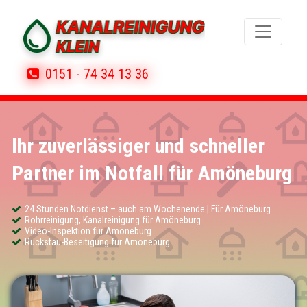
0151 - 74 34 13 36
Ihr zuverlässiger und schneller
Partner im Notfall für Amöneburg
24 Stunden Notdienst – auch am Wochenende | Für Amöneburg
Rohrreinigung, Kanalreinigung für Amöneburg
Video-Inspektion für Amöneburg
Rückstau-Beseitigung für Amöneburg