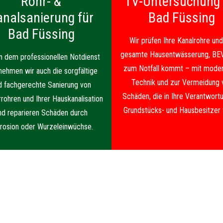
Rohr- &
TV-Untersuchung 
analsanierung für
Bad Füssing
Bad Füssing
Wir prüfen Ihre Kanalrohre und
gesamte Hausentwässerung, BE
 dem professionellen Notdienst
zum Notfall kommt – mit moder
nehmen wir auch die sorgfältige
Technik und zur Vermeidung 
d fachgerechte Sanierung von
Schäden, die in Ihre Verantwortu
rrohren und Ihrer Hauskanalisation
Grundstücks- und Hausbesitzer f
nd reparieren Schäden durch
rosion oder Wurzeleinwüchse.