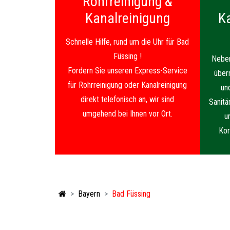
Rohrreinigung &
Kanalreinigung
K
Schnelle Hilfe, rund um die Uhr für Bad
Füssing !
Neben
Fordern Sie unseren Express-Service
über
für Rohrreinigung oder Kanalreinigung
un
direkt telefonisch an, wir sind
Sanitä
umgehend bei Ihnen vor Ort.
u
Kor
Bayern
Bad Füssing