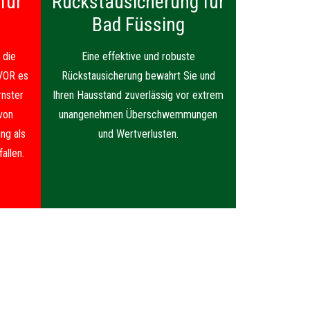
für
Rückstausicherung für
Bad Füssing
 die
Eine effektive und robuste
VOR es
Rückstausicherung bewahrt Sie und
nster
Ihren Hausstand zuverlässig vor extrem
von
unangenehmen Überschwemmungen
ng als
und Wertverlusten.
allen.