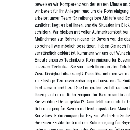
beweisen wir Kompetenz von der ersten Minute an. S
wir bereit für Ihr Anliegen rund um die Rohrreinigung
arbeitet unser Team für reibungslose Abläufe und lü
zunächst liegt es bei Ihnen, uns die Situation im Bli
schildern. Wir bleiben mit voller Aufmerksamkeit bei
Maßnahmen zur Rohrreinigung für Bayern vor, die da
so schnell wie möglich beseitigen. Haben Sie noch F
verständlich geklärt ist, kümmern wir uns auf Wunsc
Einsatz unseres Technikers. Rohrreinigung für Bayer
unserem Techniker Sie sind nach Ihrem ersten Telef
Zuverlässigkeit überzeugt? Dann übernehmen wir mit
kurzfristige Terminvereinbarung mit unserem Technik
Problematik und berät Sie kompetent zu hilfreich
Ihnen plant er die Rohrreinigung für Bayern und beant
Sie wichtige Detail geklärt? Dann fehlt nur noch Ihr 
Rohrreinigung für Bayern mit leistungsstarken Masch
Knowhow. Rohrreinigung für Bayern: Wir bieten Siche
Sie einen Fachbetrieb mit der Rohrreinigung für Bay
natürlich wissen, wie hoch die Rechnung ausfallen wi