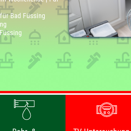
 für Bad Füssing
ing
 Füssing