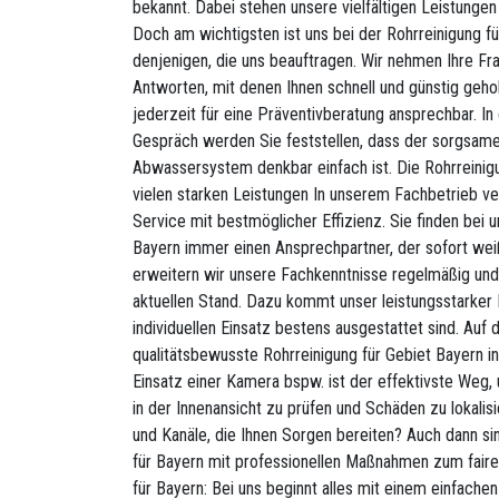
bekannt. Dabei stehen unsere vielfältigen Leistunge
Doch am wichtigsten ist uns bei der Rohrreinigung f
denjenigen, die uns beauftragen. Wir nehmen Ihre Fr
Antworten, mit denen Ihnen schnell und günstig geholf
jederzeit für eine Präventivberatung ansprechbar. In
Gespräch werden Sie feststellen, dass der sorgsa
Abwassersystem denkbar einfach ist. Die Rohrreinigu
vielen starken Leistungen In unserem Fachbetrieb v
Service mit bestmöglicher Effizienz. Sie finden bei u
Bayern immer einen Ansprechpartner, der sofort weiß,
erweitern wir unsere Fachkenntnisse regelmäßig un
aktuellen Stand. Dazu kommt unser leistungsstarker 
individuellen Einsatz bestens ausgestattet sind. Auf 
qualitätsbewusste Rohrreinigung für Gebiet Bayern i
Einsatz einer Kamera bspw. ist der effektivste Weg,
in der Innenansicht zu prüfen und Schäden zu lokalis
und Kanäle, die Ihnen Sorgen bereiten? Auch dann si
für Bayern mit professionellen Maßnahmen zum fairen
für Bayern: Bei uns beginnt alles mit einem einfache