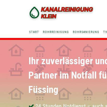
START
ROHRREINIGUNG
ROHRSANIERUNG
T
Ihr zuverlässiger un
Partner im Notfall f
Füssing
24 Stunden Notdienst – auch 