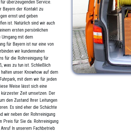
n für überzeugenden Service.
ür Bayern der Kontakt zu
agen ernst und geben
en ist. Natürlich sind wir auch
 einem ersten persönlichen
me Umgang mit dem
ng für Bayern ist nur eine von
erbinden wir kundennahen
ns für die Rohrreinigung für
 was zu tun ist. Schließlich
d halten unser Knowhow auf dem
Fuhrpark, mit dem wir für jeden
diese Weise lässt sich eine
n kürzester Zeit umsetzen. Der
 um den Zustand Ihrer Leitungen
ieren. Es sind eher die Schächte
nd wir neben der Rohrreinigung
 Preis für Sie da. Rohrreinigung
n Anruf In unserem Fachbetrieb