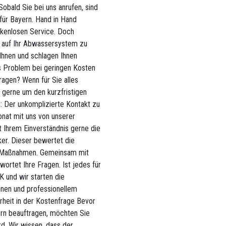
obald Sie bei uns anrufen, sind
 für Bayern. Hand in Hand
ckenlosen Service. Doch
ck auf Ihr Abwassersystem zu
 Ihnen und schlagen Ihnen
s Problem bei geringen Kosten
ragen? Wenn für Sie alles
h gerne um den kurzfristigen
n: Der unkomplizierte Kontakt zu
onat mit uns von unserer
 Ihrem Einverständnis gerne die
er. Dieser bewertet die
en Maßnahmen. Gemeinsam mit
wortet Ihre Fragen. Ist jedes für
OK und wir starten die
inen und professionellem
rheit in der Kostenfrage Bevor
ern beauftragen, möchten Sie
rd. Wir wissen, dass der