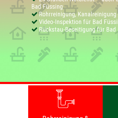
Bad Füssing
Rohrreinigung, Kanalreinigung
Video-Inspektion für Bad Füss
Rückstau-Beseitigung für Bad