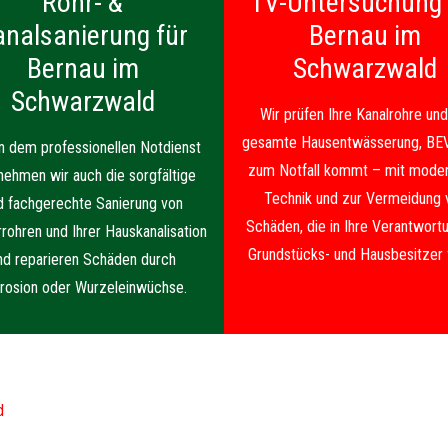
Rohr- &
TV-Untersuchung 
analsanierung für
Bernau im
Bernau im
Schwarzwald
Schwarzwald
Wir prüfen Ihre Kanalrohre und
gesamte Hausentwässerung, BE
 dem professionellen Notdienst
zum Notfall kommt – mit moder
nehmen wir auch die sorgfältige
Technik und zur Vermeidung 
d fachgerechte Sanierung von
Schäden, die in Ihre Verantwortu
rrohren und Ihrer Hauskanalisation
Grundstücks- und Hausbesitzer f
nd reparieren Schäden durch
rosion oder Wurzeleinwüchse.
d