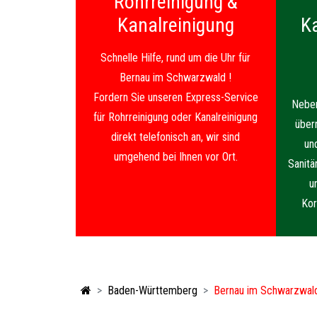
Rohrreinigung &
Kanalreinigung
K
Schnelle Hilfe, rund um die Uhr für
Bernau im Schwarzwald !
Fordern Sie unseren Express-Service
Neben
für Rohrreinigung oder Kanalreinigung
über
direkt telefonisch an, wir sind
un
umgehend bei Ihnen vor Ort.
Sanitä
u
Kor
Baden-Württemberg
Bernau im Schwarzwal