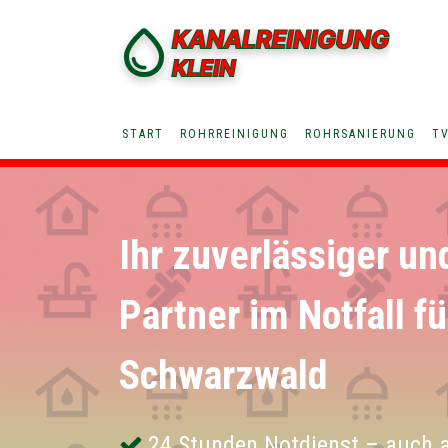
START
ROHRREINIGUNG
ROHRSANIERUNG
T
Ihr zuverlässiger un
Partner im Notfall f
Schwarzwald
24 Stunden Notdienst – auch 