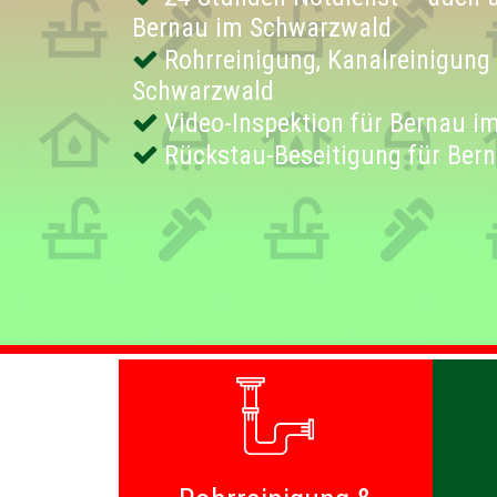
Bernau im Schwarzwald
Rohrreinigung, Kanalreinigung
Schwarzwald
Video-Inspektion für Bernau 
Rückstau-Beseitigung für Ber