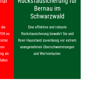
für
Rückstausicherung für
Bernau im
Schwarzwald
 die
Eine effektive und robuste
VOR es
Rückstausicherung bewahrt Sie und
nster
Ihren Hausstand zuverlässig vor extrem
von
unangenehmen Überschwemmungen
ng als
und Wertverlusten.
allen.