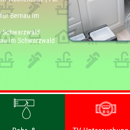
 für Bernau im
im Schwarzwald
nau im Schwarzwald